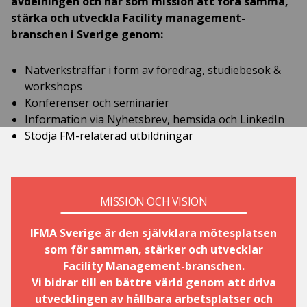
avdelningen och har som mission att föra samma,
stärka och utveckla Facility management-
branschen i Sverige genom:
Nätverksträffar i form av föredrag, studiebesök &
workshops
Konferenser och seminarier
Information via Nyhetsbrev, hemsida och LinkedIn
Stödja FM-relaterad utbildningar
MISSION OCH VISION
​IFMA Sverige är den självklara mötesplatsen
som för samman, stärker och utvecklar
Facility Management-branschen.
Vi bidrar till en bättre värld genom att driva
utvecklingen av hållbara arbetsplatser och