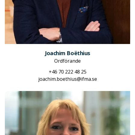
Joachim Boëthius
Ordförande
+46 70 222 48 25
joachim.boethius@ifma.se