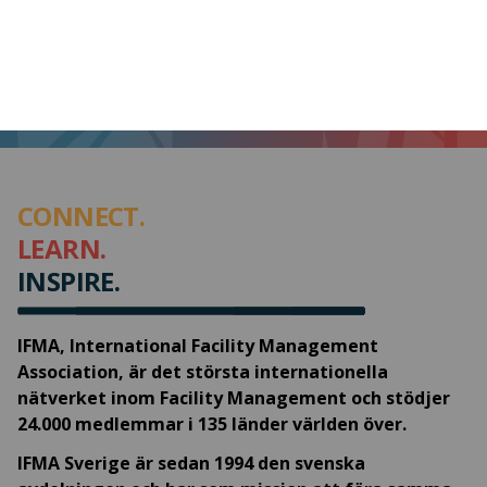
CONNECT.
LEARN.
INSPIRE.
IFMA, International Facility Management
Association, är det största internationella
nätverket inom Facility Management och stödjer
24.000 medlemmar i 135 länder världen över.
IFMA Sverige är sedan 1994 den svenska