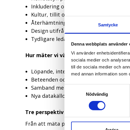
Inkludering och neurodiversitet för at
Kultur, tillit och psykologisk trygghet
Återhämtning och mentalt utrymme
Samtycke
Design utifrån verkliga behov, inte st
Tydligare ledarskap och ägarskap i frå
Denna webbplats använder 
Vi använder enhetsidentifierar
Hur mäter vi värdet?
sociala medier och analysera 
till de sociala medier och a
Löpande, inte årliga, mätningar
med annan information som du 
Beteenden och faktisk användning av a
Samband mellan plats, kultur och sam
Samtyckesval
Nödvändig
Nya datakällor t.ex. biofeedback och i
Tre perspektiv att ta med sig:
Från att mäta
plats
→ till att mäta
relati
Avvisa