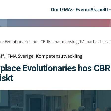
Om IFMA
Events
Aktuellt
ation
 Evolutionaries hos CBRE – när mänsklig hållbarhet blir aff
äff, IFMA Sverige, Kompetensutveckling
lace Evolutionaries hos CBR
iskt