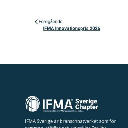
Föregående
IFMA Innovationspris 2026
IFMA Sverige är branschnätverket som för
samman, stödjer och utvecklar Facility