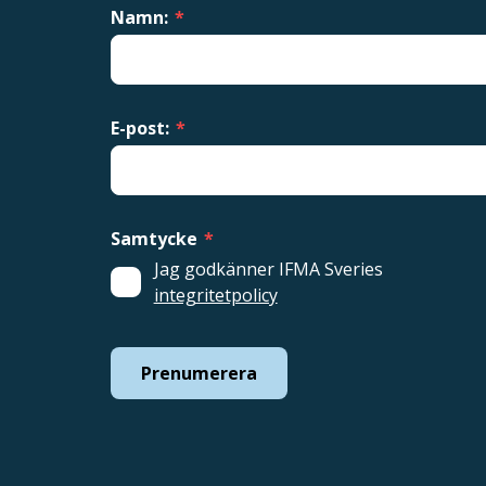
Namn:
*
E-post:
*
Samtycke
*
Jag godkänner IFMA Sveries
integritetpolicy
Prenumerera