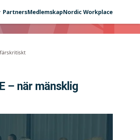
Partners
Medlemskap
Nordic Workplace
ärskritiskt
E – när mänsklig