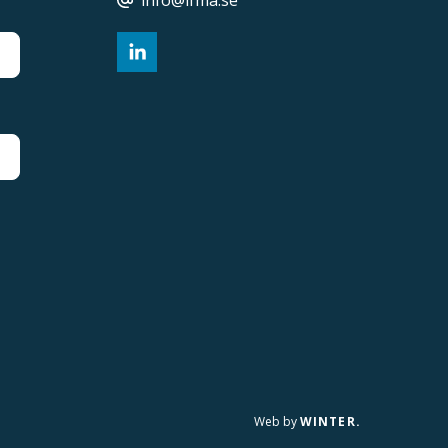
info@ifma.se
Web by
WINTER.