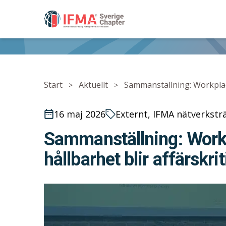
IFMA - International Facility Management Associ
Start
Aktuellt
Sammanställning: Workplace
>
>
16 maj 2026
Externt, IFMA nätverkstr
Sammanställning: Workp
hållbarhet blir affärskrit