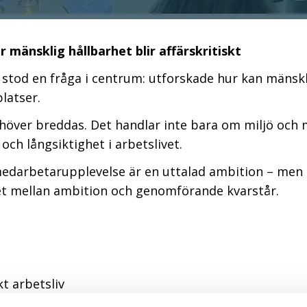
 mänsklig hållbarhet blir affärskritiskt
stod en fråga i centrum: utforskade hur kan
mänskl
latser.
över breddas. Det handlar inte bara om miljö och m
ch långsiktighet i arbetslivet.
edarbetarupplevelse är en uttalad ambition – men 
pet mellan ambition och genomförande kvarstår.
kt arbetsliv