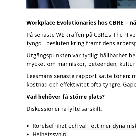
Workplace Evolutionaries hos CBRE – när
På senaste WE-träffen på CBRE:s
The Hive
tyngd i besluten kring framtidens arbetsp
Utgångspunkten var tydlig: hållbarhet beh
mycket om människor, beteenden, kultur o
Leesmans senaste rapport satte tonen: m
kostnad och effektivitet ofta tyngre. Ga
Vad behöver få större plats?
Diskussionerna lyfte särskilt:
Rörelsefrihet och val i ett mer dynamis
Helhetssyn på den fysiska miljön