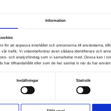
t möta olika behov
Information
andardkoncept
gan
cookies
e för att anpassa innehållet och annonserna till användarna, tillh
vår trafik. Vi vidarebefordrar även sådana identifierare och anna
nnons- och analysföretag som vi samarbetar med. Dessa kan i sin
har tillhandahållit eller som de har samlat in när du har använt 
rbetsplatsen
verkan
Inställningar
Statistik
ndividdata
onen mellan människa och plats
Tillåt urval