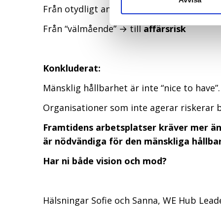
Från otydligt ansvar → till designat ägar
Från “välmående” → till
affärsrisk
Konkluderat:
Mänsklig hållbarhet är inte “nice to have”.
Organisationer som inte agerar riskerar 
Framtidens arbetsplatser kräver mer än 
är nödvändiga för den mänskliga hållba
Har ni både vision och mod?
Hälsningar Sofie och Sanna, WE Hub Lea