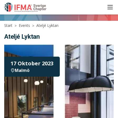
Ope
IFMA - International Facility Management Association
Start
Events
Ateljé Lyktan
>
>
Ateljé Lyktan
17 Oktober 2023
Malmö