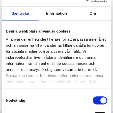
Varmt välkomna till IFMAs nätverksträff hos tisdagen
Samtycke
Information
Om
den 17/10. Programmet kommer vara högaktuellt och
omfattar
Denna webbplats använder cookies
Second Life – hur man på ett smart sätt kan ge sin
Vi använder enhetsidentifierare för att anpassa innehållet
belysningsarmatur en andra chans
och annonserna till användarna, tillhandahålla funktioner
Organic Response – ett trådlöst
för sociala medier och analysera vår trafik. Vi
belysningsstyrsystem som sparar energi och
vidarebefordrar även sådana identifierare och annan
säkerställer tillräckliga ljusnivåer
information från din enhet till de sociala medier och
Kundcase – Eon
annons- och analysföretag som vi samarbetar med.
Dessa kan i sin tur kombinera informationen med annan
information som du har tillhandahållit eller som de har
Fralla och kaffe serveras från kl 08. Presentationerna
samlat in när du har använt deras tjänster.
startar kl 08.30 och varar en timme.
Samtyckesval
Nödvändig