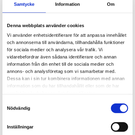
samarbete, flexibilitet och hållbarhet.
Samtycke
Information
Om
💡 Utforska nya sätt att balansera människa, teknik
och AI i den hybrida arbetsplatsens tid.
Denna webbplats använder cookies
Vi använder enhetsidentifierare för att anpassa innehållet
Möt panelen
och annonserna till användarna, tillhandahålla funktioner
för sociala medier och analysera vår trafik. Vi
Jessica Schmidt är Associate Director på EY och leder
vidarebefordrar även sådana identifierare och annan
deras strategiska utveckling av Future of Work. Med en
information från din enhet till de sociala medier och
stark passion för att skapa exceptionella och hållbara
annons- och analysföretag som vi samarbetar med.
arbetsmiljöer har hon tillsammans med sitt team varit
Dessa kan i sin tur kombinera informationen med annan
en drivande kraft i att lyfta EY till nya höjder. Som värd
information som du har tillhandahållit eller som de har
för podden “EY Nordic Fit for Future” delar Jessica med
samlat in när du har använt deras tjänster.
sig av insikter om arbetslivets föränderliga landskap.
Samtyckesval
Marcus Boij, Teknisk chef, och Andreas Haak,
Nödvändig
Affärsutvecklare på Informationsteknik, har
tillsammans över 50 års erfarenhet från branschen och
arbetar inom vår globala organisation GPA. Marcus
Inställningar
och Andreas kombinerar teknisk expertis med en