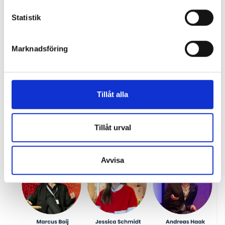
förmåga att göra avancerade lösningar enkla att
Statistik
förstå. Under 2023 och 2024 har de deltagit som talare
vid flera evenemang om den moderna arbetsplatsen.
Marknadsföring
Dessutom deltar Gunnar Kyvik, General Manager
på Sharp NEC Display Solutions Nordic och Tank Li,
Account Manager på Yealink.
Tillåt alla
Välkommen till en inspirerande eftermiddag där vi tar
ett steg framåt mot framtidens arbetsplats! Självklart
bjuder vi även på fika.
Tillåt urval
Avvisa