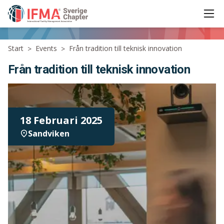
Ope
IFMA - International Facility Management Association
Start
Events
Från tradition till teknisk innovation
>
>
Från tradition till teknisk innovation
18 Februari 2025
Sandviken