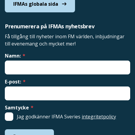
IFMAs globala sida
Prenumerera på IFMAs nyhetsbrev
Få tillgång till nyheter inom FM världen, inbjudningar
till evenemang och mycket mer!
Namn:
*
E-post:
*
Samtycke
*
Jag godkänner IFMA Sveries
integritetpolicy