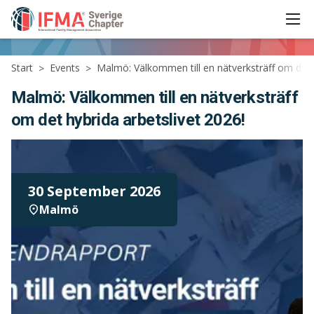
Ope
IFMA - International Facility Management Association
Start
Events
Malmö: Välkommen till en nätverksträff om det h
>
>
Malmö: Välkommen till en nätverksträff
om det hybrida arbetslivet 2026!
30 September 2026
Malmö