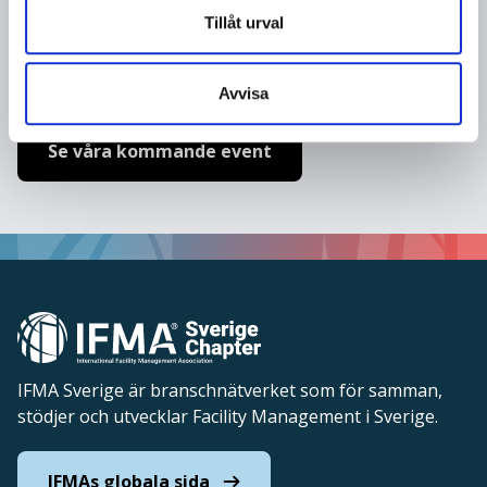
Tillåt urval
Det här eventet är stängt eller fullsatt.
Maila info@ifma.se om du vill sätta upp dig på
väntelista.
Avvisa
Se våra kommande event
IFMA Sverige är branschnätverket som för samman,
stödjer och utvecklar Facility Management i Sverige.
IFMAs globala sida