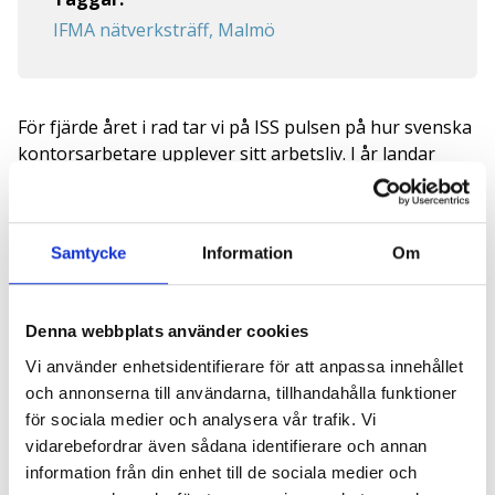
IFMA nätverksträff, Malmö
För fjärde året i rad tar vi på ISS pulsen på hur svenska
kontorsarbetare upplever sitt arbetsliv. I år landar
rapporten med ett tydligt budskap: hybridarbetet är
etablerat – men medan arbetssättet har förändrats i
grunden har ledarskapet inte alltid hängt med.
Samtycke
Information
Om
Nytt för i år är att vi även har frågat Sveriges
arbetsgivare om deras syn på hybridarbete och
kontorets betydelse. Intressanta insikter utlovas!
Denna webbplats använder cookies
Hur ger man lika möjligheter till den som jobbar
Vi använder enhetsidentifierare för att anpassa innehållet
hemifrån som till den som syns i korridoren? Hur
och annonserna till användarna, tillhandahålla funktioner
bygger man kultur och förtroende med ett team som
för sociala medier och analysera vår trafik. Vi
sällan är på samma plats samtidigt? Och vad händer
vidarebefordrar även sådana identifierare och annan
när en helt ny generation chefer, uppvuxna med
information från din enhet till de sociala medier och