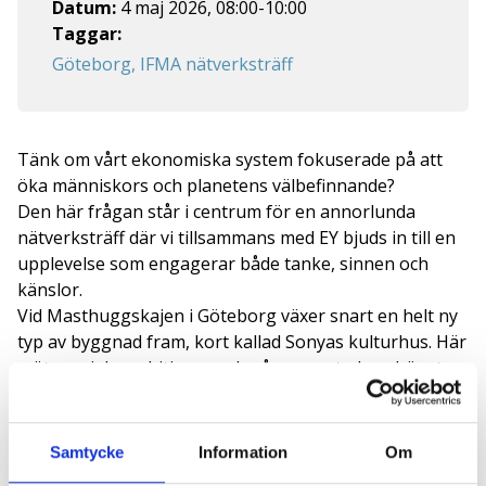
Datum:
4 maj 2026
,
08:00
-
10:00
Taggar:
Göteborg, IFMA nätverksträff
Tänk om vårt ekonomiska system fokuserade på att
öka människors och planetens välbefinnande?
Den här frågan står i centrum för en annorlunda
nätverksträff där vi tillsammans med EY bjuds in till en
upplevelse som engagerar både tanke, sinnen och
känslor.
Vid Masthuggskajen i Göteborg växer snart en helt ny
typ av byggnad fram, kort kallad
Sonyas kulturhus
. Här
möts sociala ambitioner och några av stadens högsta
klimatkrav. Byggnaden är också platsen för ett av EYs
framtidslab SALLYs upplevelsekoncept
Dear Economy.
EY bjuder nu, tillsammans med IFMA, in er att delta i en
Samtycke
Information
Om
workshop kring hur vi kan utmana och inspirera