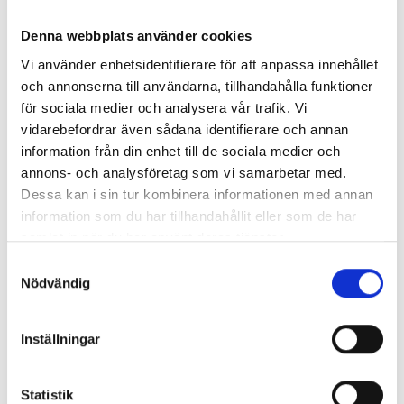
varandra att göra mer. Vi gör det genom upplevelse,
inspiration och diskussion. Var beredda på en
Denna webbplats använder cookies
annorlunda sammankomst på en plats utanför de
Vi använder enhetsidentifierare för att anpassa innehållet
vanliga kontorskomplexen.
och annonserna till användarna, tillhandahålla funktioner
Förutom att få ta del av upplevelsen Dear
för sociala medier och analysera vår trafik. Vi
Economy kommer deltagarna även att få mer
vidarebefordrar även sådana identifierare och annan
information om
Sonyas kulturhus
.
information från din enhet till de sociala medier och
Dear Economy
är ingen panel, inget keynote-tal och
annons- och analysföretag som vi samarbetar med.
definitivt inte business as usual. Det är en prisbelönt
Dessa kan i sin tur kombinera informationen med annan
immersiv upplevelse som bjuder in dig att känna vägen
information som du har tillhandahållit eller som de har
genom kollapsen av gamla system – och skymta
samlat in när du har använt deras tjänster.
konturerna av något nytt. Det är en berättelse om att
Samtyckesval
omforma det vi länge har betraktat som oundvikligt.
Nödvändig
Inställningar
Statistik