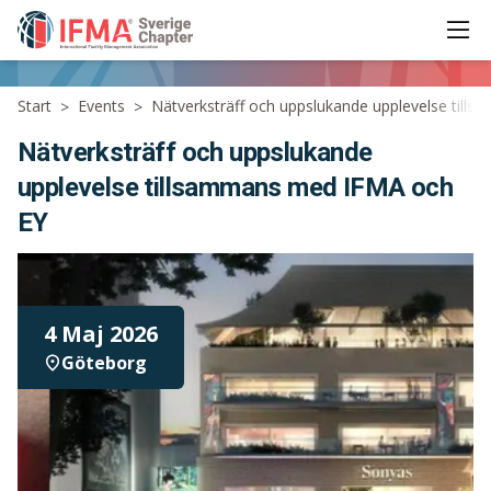
Ope
IFMA - International Facility Management Association
Start
Events
Nätverksträff och uppslukande upplevelse til
>
>
Nätverksträff och uppslukande
upplevelse tillsammans med IFMA och
EY
4 Maj 2026
Göteborg