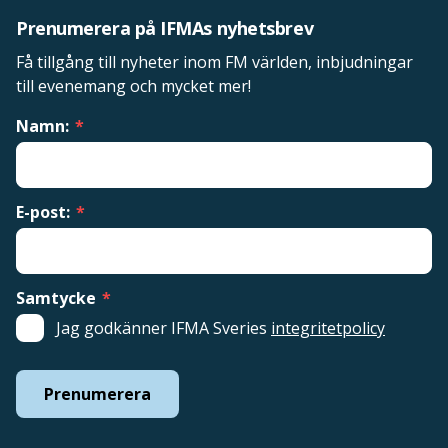
Prenumerera på IFMAs nyhetsbrev
Få tillgång till nyheter inom FM världen, inbjudningar
till evenemang och mycket mer!
Namn:
*
E-post:
*
Samtycke
*
Jag godkänner IFMA Sveries
integritetpolicy
Prenumerera