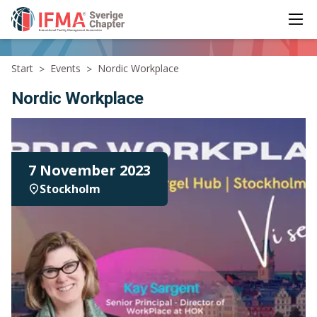
Ope
IFMA - International Facility Management Association
Start
Events
Nordic Workplace
>
>
Nordic Workplace
7 November 2023
Stockholm