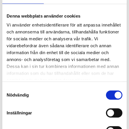
Denna webbplats använder cookies
Vi använder enhetsidentifierare för att anpassa innehållet
Bilder och filmer från tidigare konferenser
och annonserna till användarna, tillhandahålla funktioner
för sociala medier och analysera vår trafik. Vi
vidarebefordrar även sådana identifierare och annan
information från din enhet till de sociala medier och
annons- och analysföretag som vi samarbetar med.
Dessa kan i sin tur kombinera informationen med annan
information som du har tillhandahållit eller som de har
samlat in när du har använt deras tjänster.
Samtyckesval
Nödvändig
Inställningar