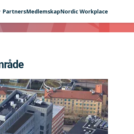
Partners
Medlemskap
Nordic Workplace
mråde