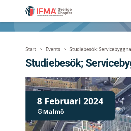
IFMA - International Facility Management Associ
Start
Events
Studiebesök; Servicebygg
>
>
Studiebesök; Serviceb
8 Februari 2024
Malmö