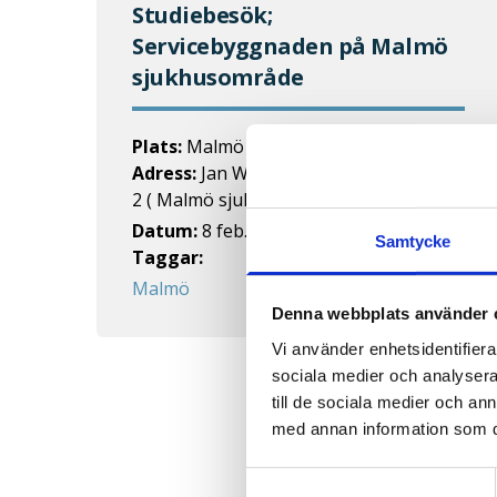
Studiebesök;
Servicebyggnaden på Malmö
sjukhusområde
Plats:
Malmö
Adress:
Jan Waldenströms gata 77, plan
2 ( Malmö sjukhus område)
Datum:
8 feb. 2024
,
07:30
-
09:00
Samtycke
Taggar:
Malmö
Denna webbplats använder 
Vi använder enhetsidentifierar
sociala medier och analysera 
till de sociala medier och a
med annan information som du 
Samtyckesval