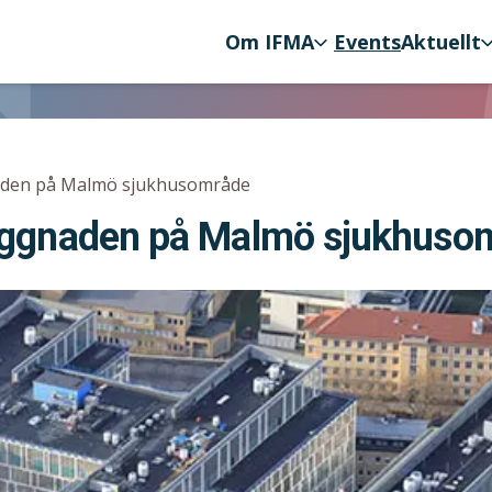
Om IFMA
Events
Aktuellt
ation
naden på Malmö sjukhusområde
yggnaden på Malmö sjukhuso