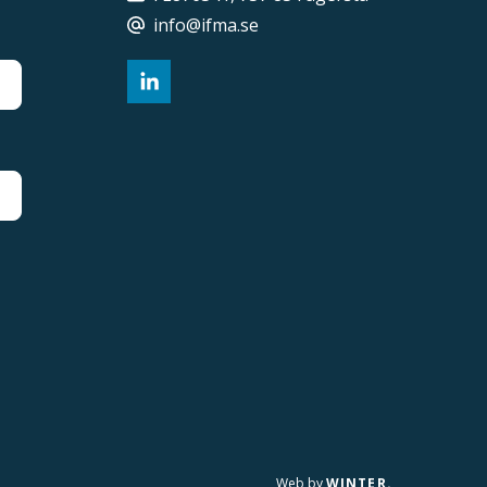
info@ifma.se
Web by
WINTER.