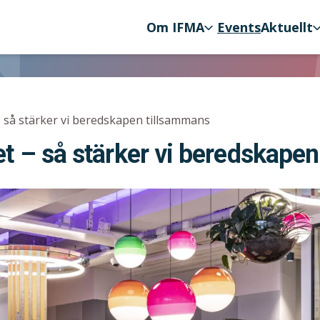
Om IFMA
Events
Aktuellt
ation
 så stärker vi beredskapen tillsammans
et – så stärker vi beredskape