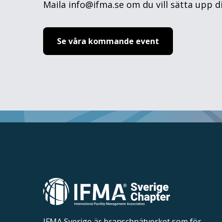
Maila info@ifma.se om du vill sätta upp di
Se våra kommande event
IFMA Sverige är branschnätverket som för