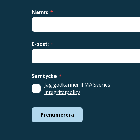
Namn:
*
E-post:
*
Samtycke
*
Jag godkänner IFMA Sveries
integritetpolicy
Prenumerera