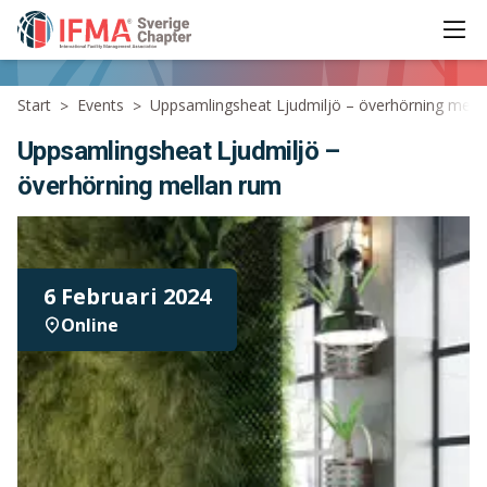
Ope
IFMA - International Facility Management Association
Start
Events
Uppsamlingsheat Ljudmiljö – överhörning mell
>
>
Uppsamlingsheat Ljudmiljö –
överhörning mellan rum
6 Februari 2024
Online