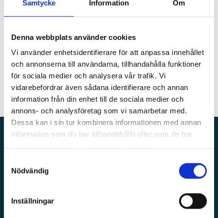
Samtycke
Information
Om
med både stora och små projekt.
Vi erbjuder även globala företag och organisationer
installationer av AV- och Mötesteknik över hela världen
Denna webbplats använder cookies
genom att vi är GPA Sweden.
Vi använder enhetsidentifierare för att anpassa innehållet
Läs mer här:
www.informationsteknik.se
och annonserna till användarna, tillhandahålla funktioner
för sociala medier och analysera vår trafik. Vi
vidarebefordrar även sådana identifierare och annan
information från din enhet till de sociala medier och
annons- och analysföretag som vi samarbetar med.
Dessa kan i sin tur kombinera informationen med annan
information som du har tillhandahållit eller som de har
samlat in när du har använt deras tjänster.
Samtyckesval
Nödvändig
IFMA Sverige är branschnätverket som för samman,
stödjer och utvecklar Facility Management i Sverige.
Inställningar
IFMAs globala sida