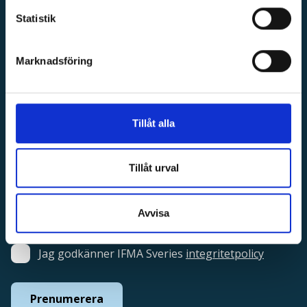
Statistik
Prenumerera på IFMAs nyhetsbrev
Marknadsföring
Få tillgång till nyheter inom FM världen, inbjudningar
till evenemang och mycket mer!
Namn:
*
Tillåt alla
Tillåt urval
E-post:
*
Avvisa
Samtycke
*
Jag godkänner IFMA Sveries
integritetpolicy
Prenumerera