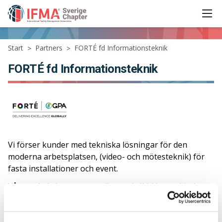
Ope
IFMA - International Facility Management Association
Start
Partners
FORTÉ fd Informationsteknik
>
>
FORTÉ fd Informationsteknik
Vi förser kunder med tekniska lösningar för den
moderna arbetsplatsen, (video- och mötesteknik) för
fasta installationer och event.
Vår samlade kompetens gör att vi alltid kan erbjuda
anpassade tekniska lösningar utifrån kundens behov.
Vi är en rikstäckande helhetsleverantör i Sverige och
Danmark som hjälper er från idé till genomförande