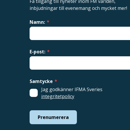
Få tillgång till nyheter inom FM världen,
inbjudningar till evenemang och mycket mer!
Namn:
*
E-post:
*
Samtycke
*
Jag godkänner IFMA Sveries
integritetpolicy
Prenumerera