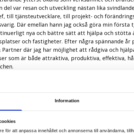
n del var resan och utveckling nästan lika svindlan
, till tjänsteutvecklare, till projekt- och förändrings
nsvarig. Där emellan hann jag också göra min första 
tinuerligt nya och bättre sätt att hjälpa och stötta
splatser och fastigheter. Efter några spännande år 
Partner där jag har möjlighet att rådgiva och hjälp
r som är både attraktiva, produktiva, effektiva, hå
schen.
edan? Hur bildades IFMA Sverige? Hur har utvecklin
erige? Vad är trenderna idag och vad tror vi om FM
 på olika sätt förkovra oss i under året. Exempelv
Information
betar med för fullt och som lanseras under året. Oc
. Boka in både dagen och kvällen. Vi ser fram emot 
esten av året. Och redan nu kan du anmäla dig till
cookies
ersom.
e för att anpassa innehållet och annonserna till användarna, tillh