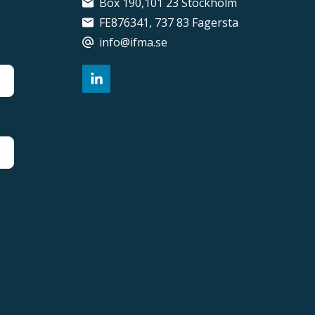
Box 190,101 23 Stockholm
FE876341, 737 83 Fagersta
info@ifma.se