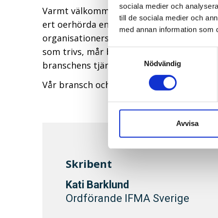
sociala medier och analysera 
Varmt välkommen till jubileumsåret 2024
till de sociala medier och a
ert oerhörda engagemang och fantastiskt f
med annan information som du 
organisationers och kunders framgång. Fö
som trivs, mår bra och presterar bra. Varj
Samtyckesval
Nödvändig
branschens tjänst.
Vår bransch och vi alla är så värda att fir
Avvisa
Skribent
Kati Barklund
Ordförande IFMA Sverige