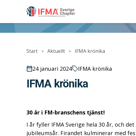
IFMA - International Facility Management Associ
Start
Aktuellt
IFMA krönika
>
>
24 januari 2024
IFMA krönika
IFMA krönika
30 år i FM-branschens tjänst!
I år fyller IFMA Sverige hela 30 år, och 
jubileumsår. Firandet kulminerar med fest