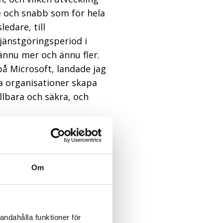
de och snabb som för hela
ledare, till
tjänstgöringsperiod i
 ännu mer och ännu fler.
på Microsoft, landade jag
a organisationer skapa
llbara och säkra, och
gsresan sett ut sedan
-branschens utveckling
is genom den
Om
h har du inte bokat in
att fira FM och IFMA
 flera spännande
andahålla funktioner för