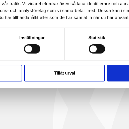
vår trafik. Vi vidarebefordrar även sådana identifierare och anna
!
Och stort tack till alla er – medlemmar, partners, st
nnons- och analysföretag som vi samarbetar med. Dessa kan i sin
ina arbete för FM-Sverige! För allt värde vi tillsam
har tillhandahållit eller som de har samlat in när du har använt 
r bättre och mer hållbara arbetsplatser och fastig
e dag, varje timme, varje minut, och ofta i det osynl
Inställningar
Statistik
as – TACK!
Tillåt urval