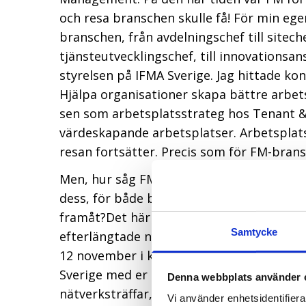
och resa branschen skulle få! För min ege
branschen, från avdelningschef till sitechef
tjänsteutvecklingschef, till innovationsa
styrelsen på IFMA Sverige. Jag hittade kon
Hjälpa organisationer skapa bättre arbet
sen som arbetsplatsstrateg hos Tenant & 
värdeskapande arbetsplatser. Arbetsplatse
resan fortsätter. Precis som för FM-bran
Men, hur såg FM-branschen ut för 30 år s
dess, för både branschen och för IFMA Sv
framåt?
Det här och mycket mer kommer vi
Samtycke
efterlängtade nya FM-Rapporten som vi ar
12 november i kalendern än, gör det bums
Sverige med er alla! Både under NWP och r
Denna webbplats använder 
nätverksträffar, och fler kommer allt eft
Vi använder enhetsidentifierar