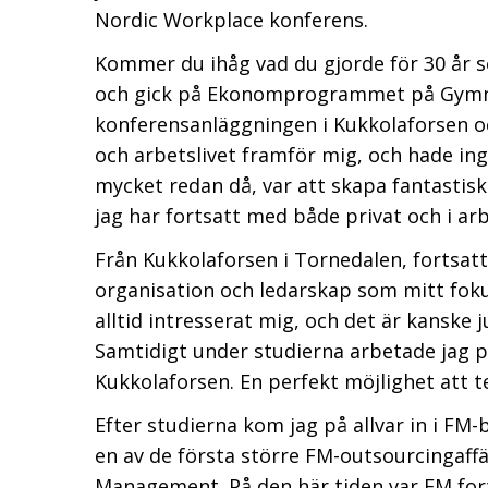
Nordic Workplace konferens.
Kommer du ihåg vad du gjorde för 30 år se
och gick på Ekonomprogrammet på Gymnasi
konferensanläggningen i Kukkolaforsen och
och arbetslivet framför mig, och hade in
mycket redan då, var att skapa fantastisk
jag har fortsatt med både privat och i arb
Från Kukkolaforsen i Tornedalen, fortsatt
organisation och ledarskap som mitt fok
alltid intresserat mig, och det är kanske 
Samtidigt under studierna arbetade jag p
Kukkolaforsen. En perfekt möjlighet att te
Efter studierna kom jag på allvar in i FM
en av de första större FM-outsourcingaffä
Management. På den här tiden var FM for