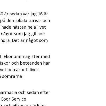
0 år sedan var jag 16 år
å den lokala turist- och
 hade nästan hela livet
 något som jag gillade
andra. Det är något som
 till Ekonomimagister med
iskor och beteenden har
vet och arbetslivet.
å somrarna i
Pharmacia och sedan efter
 Coor Service
 och vilken utveckling