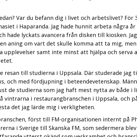
dan? Var du befann dig i livet och arbetslivet?
För 3
et i Haparanda. Jag hade hunnit arbeta några år p
 hade lyckats avancera från disken till kiosken. Jag
gen aning om vart det skulle komma att ta mig, men
a upplevelser samt inte minst att hjälpa och serva 
etet.
e resan till studierna i Uppsala. Där studerade jag
us, och med fördjupning i beteendevetenskap. Männ
just de studierna som jag haft mest nytta av både i li
å vintrarna i restaurangbranschen i Uppsala, och p
sta det jag lärde mig i verkligheten.
-branschen, först till FM-organisationen internt på 
rerna i Sverige till Skanska FM, som sedermera blev
tfarande ytterst okänd som verksamhet och bransch,