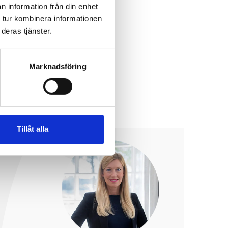
n information från din enhet
yrelsen, kansliet – för
 tur kombinera informationen
mans skapar till våra
deras tjänster.
heter. För människor
iga kämpar vi. I FM-
Marknadsföring
Tillåt alla