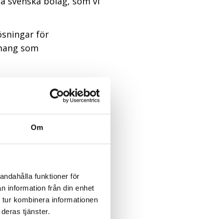
ora svenska bolag, som vi
ösningar för
emang som
 kunden för att definiera
Minst lika viktigt är att
”, säger Charlotte.
ka workplace-koncept, där
Om
öjligt. Vi gör en
n från idé till lösning”,
andahålla funktioner för
n information från din enhet
 tur kombinera informationen
 både IT och HR och vår
deras tjänster.