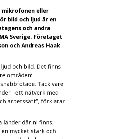
n mikrofonen eller
r bild och ljud är en
öretagens och andra
FMA Sverige. Företaget
sson och Andreas Haak
ljud och bild. Det finns
 tre områden:
s snabbfotade. Tack vare
nder i ett nätverk med
h arbetssätt”, förklarar
 länder där ni finns.
 en mycket stark och