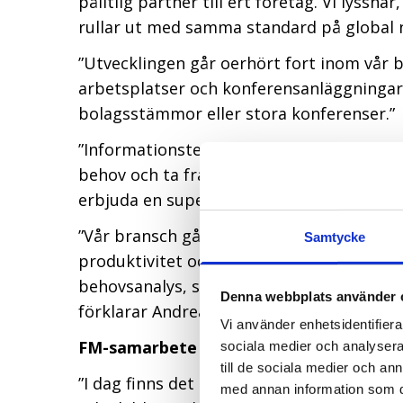
pålitlig partner till ert företag. Vi lyssn
rullar ut med samma standard på global ni
”Utvecklingen går oerhört fort inom vår b
arbetsplatser och konferensanläggningar,
bolagsstämmor eller stora konferenser.”
”Informationsteknik vill arbeta både proa
behov och ta fram rätt lösningar som funge
erbjuda en superduktig supporttjänst, so
”Vår bransch går mer och mer över mot at
Samtycke
produktivitet och trivsel är nyckelfaktore
behovsanalys, sätter upp beställnings- oc
Denna webbplats använder 
förklarar Andreas.
Vi använder enhetsidentifierar
FM-samarbete viktigt för Informations
sociala medier och analysera 
till de sociala medier och a
”I dag finns det inte en modern lokal so
med annan information som du 