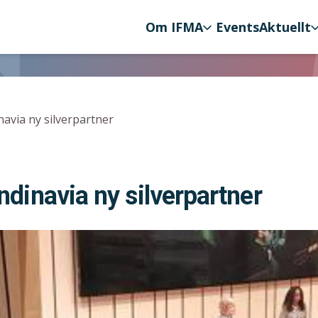
Om IFMA
Events
Aktuellt
ation
avia ny silverpartner
dinavia ny silverpartner