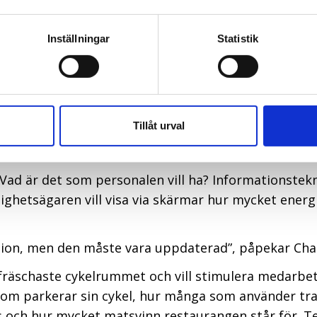
ed både fastighetsägaren och hyresgästen. Tidigare k
 tidigt skede med rätt utrustning för de ytor som ve
Inställningar
Statistik
l jobbet. Vår hårdvara är nätverksbaserad. Arbetspla
säger Andreas.
 för arbetsgivarna att förändra arbetssättet på kont
vå önskemål när vi åtar oss ett projekt. Först vill 
Tillåt urval
gital synpunkt. Sedan vill vi framtidssäkra arbetsp
ll exempel begränsas av antalet eluttag.”
Vad är det som personalen vill ha? Informationstek
tighetsägaren vill visa via skärmar hur mycket ener
ion, men den måste vara uppdaterad”, påpekar Char
räschaste cykelrummet och vill stimulera medarbeta
m parkerar sin cykel, hur många som använder trap
s och hur mycket matsvinn restaurangen står för. T