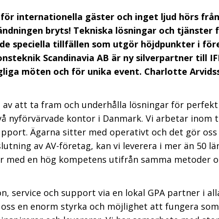
nför internationella gäster och inget ljud hörs frå
ndningen bryts! Tekniska lösningar och tjänster fö
de speciella tillfällen som utgör höjdpunkter i f
steknik Scandinavia AB är ny silverpartner till I
agliga möten och för unika event. Charlotte Arvid
av att ta fram och underhålla lösningar för perfekt 
i två nyförvärvade kontor i Danmark. Vi arbetar inom
support. Ägarna sitter med operativt och det gör os
tning av AV-företag, kan vi leverera i mer än 50 lä
tar med en hög kompetens utifrån samma metoder oc
, service och support via en lokal GPA partner i alla
 oss en enorm styrka och möjlighet att fungera som