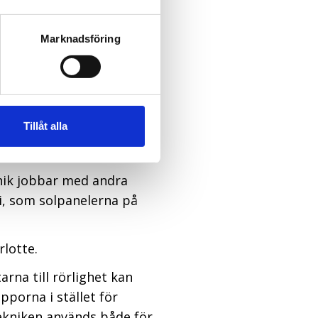
om vi in när allt var
rkligen behövs och för de
Marknadsföring
tsen blir en upplevelse
oret så att
vi tala med IT-
Tillåt alla
latsen så att vi kan
nik jobbar med andra
gi, som solpanelerna på
lotte.
rna till rörlighet kan
porna i stället för
ekniken används både för