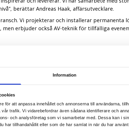
ar, inspirerar och levererar. Vi har samarbete med st
vå”, berättar Andreas Haak, affärsutvecklare.
ransch. Vi projekterar och installerar permanenta l
 men erbjuder också AV-teknik för tillfälliga even
ktivt och reaktivt. Det är viktigt att samarbeta med
rar över tid, att framtidssäkra teknik och tjänster. 
m tar hand om eventen och de fasta installationerna
t leverera tjänster. FM är så stort i dag genom oli
Information
r. Samtidigt skall ytorna användas så effektivt som m
h implementeringsförfaranden och förenklar processe
cookies
e för att anpassa innehållet och annonserna till användarna, tillh
teknik
vår trafik. Vi vidarebefordrar även sådana identifierare och anna
nnons- och analysföretag som vi samarbetar med. Dessa kan i sin
m inte är uppkopplad. FM flyter alltmer samman med
har tillhandahållit eller som de har samlat in när du har använt 