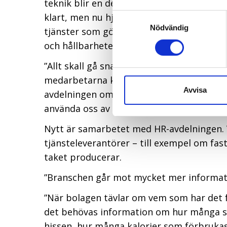
teknik blir en del av en helhetslösning m
klart, men nu hjälper vi våra kunder i ett
Samtyckesval
Nödvändig
tjänster som gör det attraktivt att gå til
och hållbarheten genomsyrar tekniken”, 
”Allt skall gå snabbt, det är en utmaning
medarbetarna kommer in självmant. Vi har t
Avvisa
avdelningen om kontorets utformning ur di
använda oss av flexibel teknik och inte ti
Nytt är samarbetet med HR-avdelningen. 
tjänsteleverantörer – till exempel om fas
taket producerar.
”Branschen går mot mycket mer informat
”När bolagen tävlar om vem som har det f
det behövas information om hur många so
hissen, hur många kalorier som förbruka