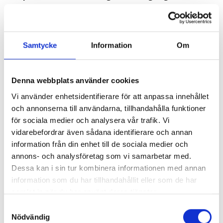
medarbetarnas trivsel.
Genom att arbeta nära ledningen kan vi säkerställa att
arbetsplatsstrategier är i linje med företagets
Samtycke
Information
Om
övergripande mål och visioner. Men vad skall vi
fokusera på? Flexibilitet har blivit ett nyckelord.
Möjligheten att kunna arbeta både på kontoret och
Denna webbplats använder cookies
hemifrån ger anställda friheten att balansera arbete
och privatliv på ett sätt som passar dem bäst. En
Vi använder enhetsidentifierare för att anpassa innehållet
arbetsplats som stödjer detta genom smart teknik och
och annonserna till användarna, tillhandahålla funktioner
väl utformade arbetsytor visar att de värdesätter sina
för sociala medier och analysera vår trafik. Vi
medarbetares välmående och produktivitet. Men sen
vidarebefordrar även sådana identifierare och annan
då?
information från din enhet till de sociala medier och
annons- och analysföretag som vi samarbetar med.
Min erfarenhet som ledare är att den äldre
Dessa kan i sin tur kombinera informationen med annan
generationer kan behöva stöd för att anpassa sig till
information som du har tillhandahållit eller som de har
snabba teknologiska förändringar, medan yngre
samlat in när du har använt deras tjänster.
generationer ofta jonglerar kraven från karriär, familj
Samtyckesval
och kanske parallellt med andra privata utmaningar
Nödvändig
uppskattar när arbetsgivarens värderingar, arbetssätt