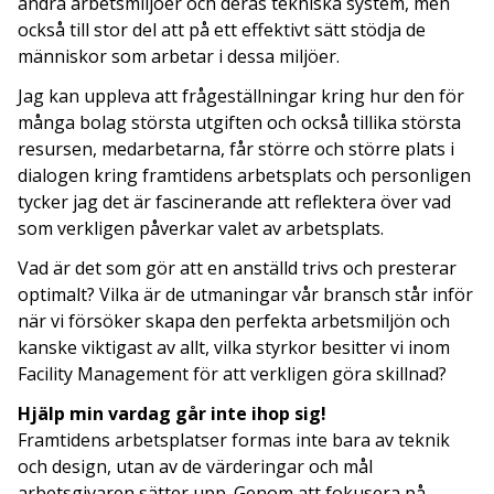
andra arbetsmiljöer och deras tekniska system, men
också till stor del att på ett effektivt sätt stödja de
människor som arbetar i dessa miljöer.
Jag kan uppleva att frågeställningar kring hur den för
många bolag största utgiften och också tillika största
resursen, medarbetarna, får större och större plats i
dialogen kring framtidens arbetsplats och personligen
tycker jag det är fascinerande att reflektera över vad
som verkligen påverkar valet av arbetsplats.
Vad är det som gör att en anställd trivs och presterar
optimalt? Vilka är de utmaningar vår bransch står inför
när vi försöker skapa den perfekta arbetsmiljön och
kanske viktigast av allt, vilka styrkor besitter vi inom
Facility Management för att verkligen göra skillnad?
Hjälp min vardag går inte ihop sig!
Framtidens arbetsplatser formas inte bara av teknik
och design, utan av de värderingar och mål
arbetsgivaren sätter upp. Genom att fokusera på