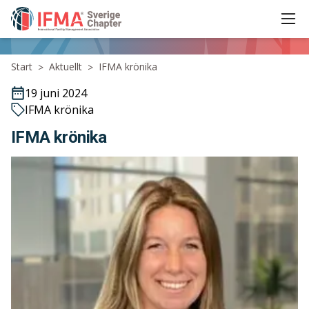
Ope
IFMA - International Facility Management Association
Start
Aktuellt
IFMA krönika
>
>
19 juni 2024
IFMA krönika
IFMA krönika