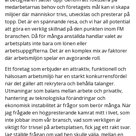
medarbetarnas behov och företagets mål kan vi skapa
miljöer där människor trivs, utvecklas och presterar på
topp. Det är en spännande resa, och vi har all potential
att göra en verklig skillnad på den punkten inom FM
branschen. Då för många anställda handlar valet av
arbetsplats inte bara om lönen eller
arbetsuppgifterna. Det är en komplex mix av faktorer
där arbetsmiljön spelar en avgörande roll.
Ett företag som erbjuder en attraktiv, funktionell och
hälsosam arbetsmiljö har en starkt konkurrensfördel
när det gäller att rekrytera och behålla talanger.
Utmaningar som balans mellan arbete och privatliv,
hantering av teknologiska förändringar och
ekonomisk instabilitet är frågor som berör många. När
jag frågade en högpresterande kamrat mitt i livet, som
inte jobbar inom vår bransch, vad som verkligen är
viktigt för trivsel på arbetsplatsen, fick jag ett rakt svar.
Jag ställde frågan om vad hen skulle välja, mellan en