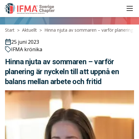
Ope
IFMA - International Facility Management Association
Start
Aktuellt
Hinna njuta av sommaren – varför planering är n
>
>
25 juni 2023
IFMA krönika
Hinna njuta av sommaren – varför
planering är nyckeln till att uppnå en
balans mellan arbete och fritid