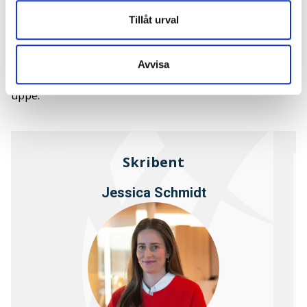
Sommaren kan också vara en tid för reflektion och
Tillåt urval
utvärdering av vårt arbete. Vad har vi uppnått hittills i
år? Vad vill vi åstadkomma under resten av året? Att
sätta upp tydliga mål och ha en plan för hur vi ska nå
Avvisa
dem kan hjälpa oss att hålla fokus och motivationen
uppe.
Skribent
Jessica Schmidt