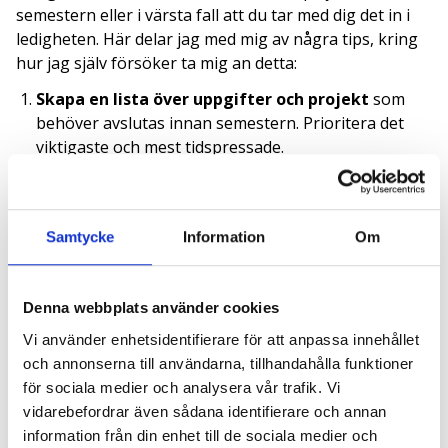
semestern eller i värsta fall att du tar med dig det in i
ledigheten. Här delar jag med mig av några tips, kring
hur jag själv försöker ta mig an detta:
Skapa en lista över uppgifter och projekt
som
behöver avslutas innan semestern. Prioritera det
viktigaste och mest tidspressade.
Kommunicera med dina kollegor
om vilka projekt
och uppgifter som behöver avslutas innan
semestern. Se till att ni har en gemensam förståelse
Samtycke
Information
Om
för vad som ska göras och vem som ansvarar för
vad.
Försök att avsluta pågående projekt
innan
Denna webbplats använder cookies
semestern istället för att starta nya. På så sätt kan
du undvika att lämna saker halvfärdiga och skapa en
Vi använder enhetsidentifierare för att anpassa innehållet
smidig övergång för dina kollegor.
och annonserna till användarna, tillhandahålla funktioner
Planera in möten och deadlines i god tid
. Detta
för sociala medier och analysera vår trafik. Vi
gör det lättare att undvika krockar och missförstånd.
vidarebefordrar även sådana identifierare och annan
Se över din kalender
och försök att boka in tid för
information från din enhet till de sociala medier och