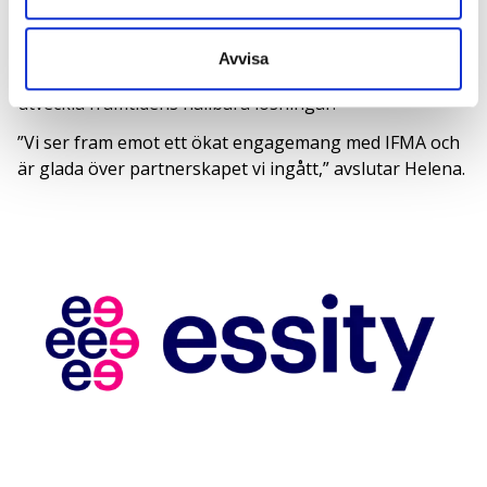
att finnas där den främsta målgruppen befinner sig för
att ständigt hålla uppdaterade kring behovet på
Avvisa
marknaden och att på så sätt kunna fortsätta att
utveckla framtidens hållbara lösningar.
”Vi ser fram emot ett ökat engagemang med IFMA och
är glada över partnerskapet vi ingått,” avslutar Helena.