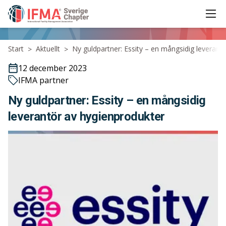
Ope
IFMA - International Facility Management Association
Start
Aktuellt
Ny guldpartner: Essity – en mångsidig leverant
>
>
12 december 2023
IFMA partner
Ny guldpartner: Essity – en mångsidig
leverantör av hygienprodukter