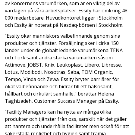
av koncernens varumärken, som är en viktig del av
vardagen på våra arbetsplatser. Essity har omkring 48
000 medarbetare. Huvudkontoret ligger i Stockholm
och Essity är noterat på Nasdaq-börsen i Stockholm.
”Essity ökar människors välbefinnande genom sina
produkter och tjänster. Försäljning sker i cirka 150
länder under de globalt ledande varumärkena TENA
och Tork samt andra starka varumärken såsom
Actimove, JOBST, Knix, Leukoplast, Libero, Libresse,
Lotus, Modibodi, Nosotras, Saba, TOM Organic,
Tempo, Vinda och Zewa. Essity bryter barriärer för
ökat välbefinnande och bidrar till ett hälsosamt,
hållbart och cirkulärt samhälle,” berättar Helena
Taghizadeh, Customer Success Manager på Essity.
”Facility Managers kan ha nytta av många olika
produkter och tjänster från oss, särskilt när det gäller
att hantera och underhålla faciliteter men också för att
säkerställa renlighet och hygien samt främja