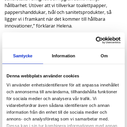
hållbarhet. Utöver att vi tillverkar toalettpapper,
pappershanddukar, tvål och sanitetsprodukter, så
ligger vi i framkant när det kommer till hållbara
innovationer,” förklarar Helena.
Essity är ett företag som ligger steget före när det
kommer till att omvandla professionella
hygienprodukter från en linjär till en cirkulär marknad.
Många känner till tjänster som Tork PaperCircle och
Samtycke
Information
Om
Tork Vision Städning, som kan hjälpa Facility Managers
att minska företagens miljöpåverkan och samtidigt
Denna webbplats använder cookies
effektivisera lokalvården med hjälp av datadriven
städning.
Vi använder enhetsidentifierare för att anpassa innehållet
och annonserna till användarna, tillhandahålla funktioner
”FM-tjänsterna är en viktig del i utvecklingen av
för sociala medier och analysera vår trafik. Vi
framtidens lösningar för arbetsplatsernas hygien.
vidarebefordrar även sådana identifierare och annan
Genom att förstå behoven men också omvärldens krav
information från din enhet till de sociala medier och
kan vi tillsammans arbeta fram innovationer för att
annons- och analysföretag som vi samarbetar med.
arbeta smartare och mer hållbart. Med Tork Vision
Dessa kan i sin tur kombinera informationen med annan