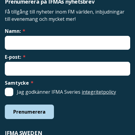
Prenumerera på IFMAs nyhetsbrev
Få tillgång till nyheter inom FM världen, inbjudningar
till evenemang och mycket mer!
Namn:
*
E-post:
*
Samtycke
*
Jag godkänner IFMA Sveries
integritetpolicy
Prenumerera
IFMA SWEDEN