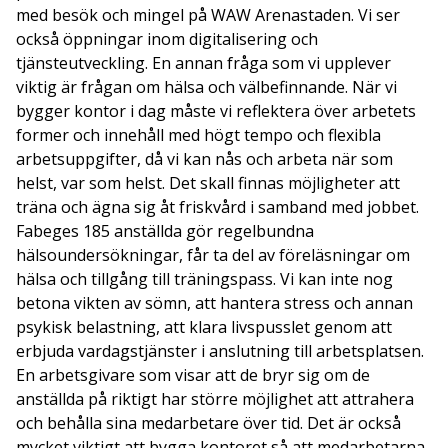
med besök och mingel på WAW Arenastaden. Vi ser
också öppningar inom digitalisering och
tjänsteutveckling. En annan fråga som vi upplever
viktig är frågan om hälsa och välbefinnande. När vi
bygger kontor i dag måste vi reflektera över arbetets
former och innehåll med högt tempo och flexibla
arbetsuppgifter, då vi kan nås och arbeta när som
helst, var som helst. Det skall finnas möjligheter att
träna och ägna sig åt friskvård i samband med jobbet.
Fabeges 185 anställda gör regelbundna
hälsoundersökningar, får ta del av föreläsningar om
hälsa och tillgång till träningspass. Vi kan inte nog
betona vikten av sömn, att hantera stress och annan
psykisk belastning, att klara livspusslet genom att
erbjuda vardagstjänster i anslutning till arbetsplatsen.
En arbetsgivare som visar att de bryr sig om de
anställda på riktigt har större möjlighet att attrahera
och behålla sina medarbetare över tid. Det är också
mycket viktigt att bygga kontoret så att medarbetarna