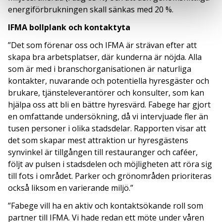
energiförbrukningen skall sänkas med 20 %.
IFMA bollplank och kontaktyta
”Det som förenar oss och IFMA är strävan efter att
skapa bra arbetsplatser, där kunderna är nöjda. Alla
som är med i branschorganisationen är naturliga
kontakter, nuvarande och potentiella hyresgäster och
brukare, tjänsteleverantörer och konsulter, som kan
hjälpa oss att bli en bättre hyresvärd. Fabege har gjort
en omfattande undersökning, då vi intervjuade fler än
tusen personer i olika stadsdelar. Rapporten visar att
det som skapar mest attraktion ur hyresgästens
synvinkel är tillgången till restauranger och caféer,
följt av pulsen i stadsdelen och möjligheten att röra sig
till fots i området. Parker och grönområden prioriteras
också liksom en varierande miljö.”
”Fabege vill ha en aktiv och kontaktsökande roll som
partner till IFMA. Vi hade redan ett möte under våren