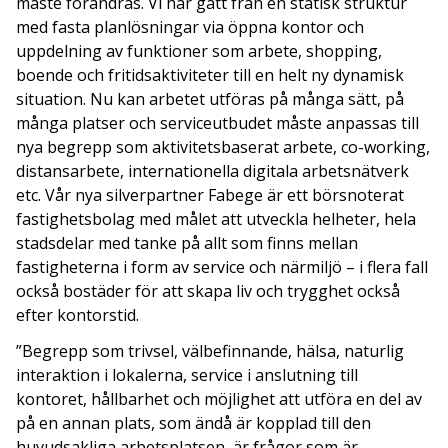
måste förändras. Vi har gått från en statisk struktur
med fasta planlösningar via öppna kontor och
uppdelning av funktioner som arbete, shopping,
boende och fritidsaktiviteter till en helt ny dynamisk
situation. Nu kan arbetet utföras på många sätt, på
många platser och serviceutbudet måste anpassas till
nya begrepp som aktivitetsbaserat arbete, co-working,
distansarbete, internationella digitala arbetsnätverk
etc. Vår nya silverpartner Fabege är ett börsnoterat
fastighetsbolag med målet att utveckla helheter, hela
stadsdelar med tanke på allt som finns mellan
fastigheterna i form av service och närmiljö – i flera fall
också bostäder för att skapa liv och trygghet också
efter kontorstid.
”Begrepp som trivsel, välbefinnande, hälsa, naturlig
interaktion i lokalerna, service i anslutning till
kontoret, hållbarhet och möjlighet att utföra en del av
på en annan plats, som ändå är kopplad till den
huvudsakliga arbetsplatsen, är frågor som är