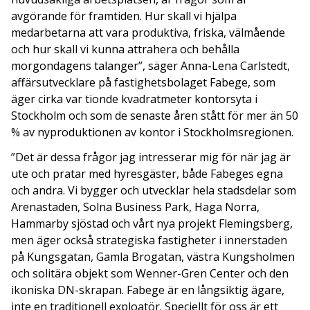
avgörande för framtiden. Hur skall vi hjälpa
medarbetarna att vara produktiva, friska, välmående
och hur skall vi kunna attrahera och behålla
morgondagens talanger”, säger Anna-Lena Carlstedt,
affärsutvecklare på fastighetsbolaget Fabege, som
äger cirka var tionde kvadratmeter kontorsyta i
Stockholm och som de senaste åren stått för mer än 50
% av nyproduktionen av kontor i Stockholmsregionen.
”Det är dessa frågor jag intresserar mig för när jag är
ute och pratar med hyresgäster, både Fabeges egna
och andra. Vi bygger och utvecklar hela stadsdelar som
Arenastaden, Solna Business Park, Haga Norra,
Hammarby sjöstad och vårt nya projekt Flemingsberg,
men äger också strategiska fastigheter i innerstaden
på Kungsgatan, Gamla Brogatan, västra Kungsholmen
och solitära objekt som Wenner-Gren Center och den
ikoniska DN-skrapan. Fabege är en långsiktig ägare,
inte en traditionell exploatör. Speciellt för oss är ett